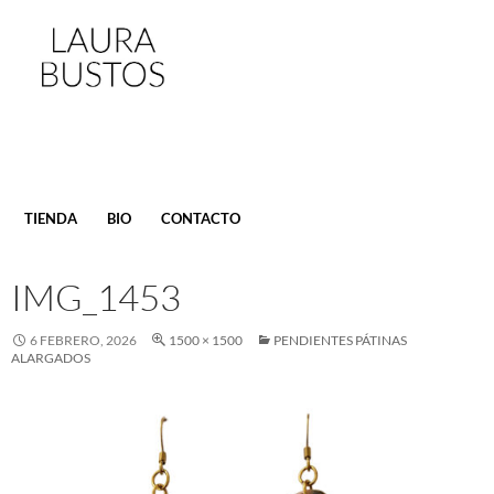
SALTAR
TIENDA
BIO
CONTACTO
AL
CONTENIDO
IMG_1453
6 FEBRERO, 2026
1500 × 1500
PENDIENTES PÁTINAS
ALARGADOS