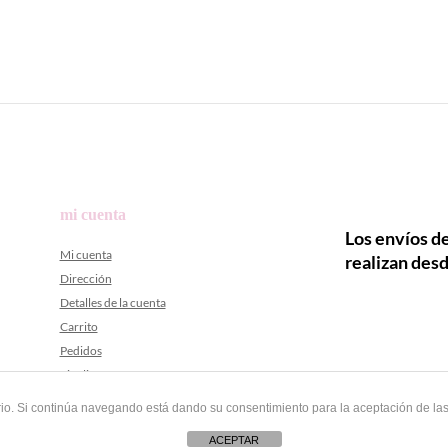
mi cuenta
Los envíos de
Mi cuenta
realizan desd
Dirección
Detalles de la cuenta
Carrito
Pedidos
Finalizar compra
uario. Si continúa navegando está dando su consentimiento para la aceptación de l
ACEPTAR