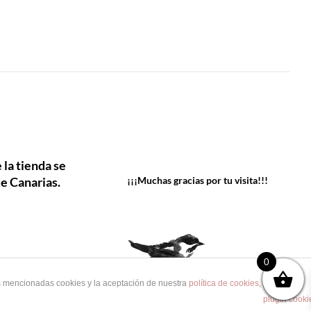
 la tienda se
e Canarias.
¡¡¡Muchas gracias por tu visita!!!
0
as mencionadas cookies y la aceptación de nuestra
política de cookies
, pinche el
plugin cooki