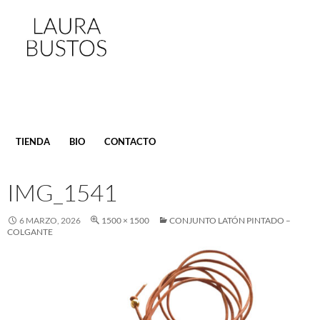
SALTAR
TIENDA
BIO
CONTACTO
AL
CONTENIDO
IMG_1541
6 MARZO, 2026
1500 × 1500
CONJUNTO LATÓN PINTADO –
COLGANTE