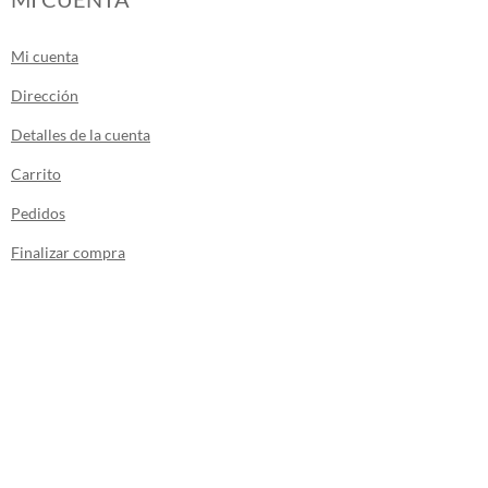
Mi cuenta
Dirección
Detalles de la cuenta
Carrito
Pedidos
Finalizar compra
Los envíos de la tienda se realizan desde
Canarias.