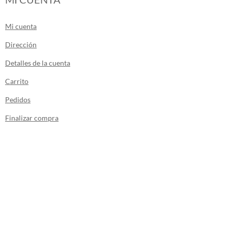
Mi cuenta
Dirección
Detalles de la cuenta
Carrito
Pedidos
Finalizar compra
Los envíos de la tienda se realizan desde
Canarias.