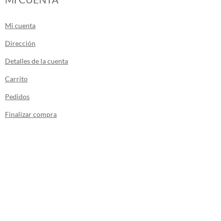
Mi cuenta
Dirección
Detalles de la cuenta
Carrito
Pedidos
Finalizar compra
Los envíos de la tienda se realizan desde
Canarias.