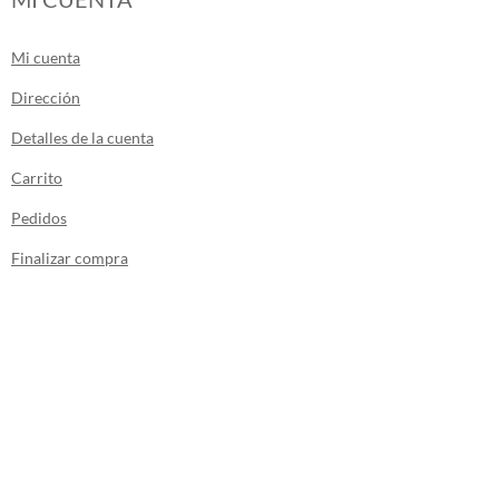
Mi cuenta
Dirección
Detalles de la cuenta
Carrito
Pedidos
Finalizar compra
Los envíos de la tienda se realizan desde
Canarias.