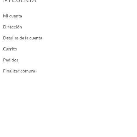
Mi cuenta
Dirección
Detalles de la cuenta
Carrito
Pedidos
Finalizar compra
Los envíos de la tienda se realizan desde
Canarias.