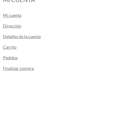
Mi cuenta
Dirección
Detalles de la cuenta
Carrito
Pedidos
Finalizar compra
Los envíos de la tienda se realizan desde
Canarias.