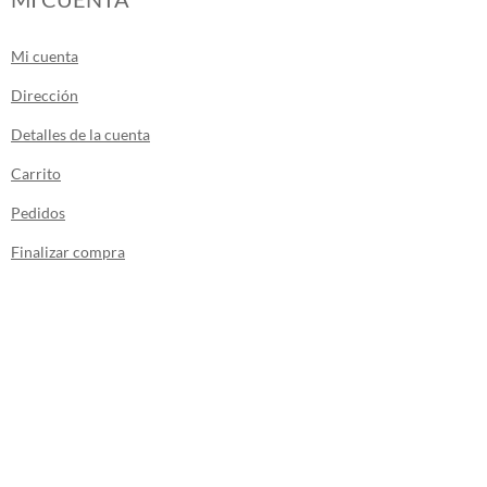
Mi cuenta
Dirección
Detalles de la cuenta
Carrito
Pedidos
Finalizar compra
Los envíos de la tienda se realizan desde
Canarias.